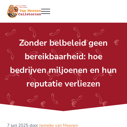
Door naar de hoofd inhoud
Skip to header right navigation
Skip to site footer
Menu
Van Meenen Callstories
Zonder belbeleid geen
bereikbaarheid: hoe
bedrijven miljoenen en hun
reputatie verliezen
7 juni 2025
door
Janneke van Meenen