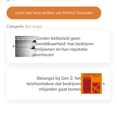
Lees het hele artikel van Emma Toussain
Categorie:
Bel-angst
Vorig bericht:
Zonder belbeleid geen
bereikbaarheid: hoe bedrijven
miljoenen en hun reputatie
verliezen
Volgend bericht:
Belangst bij Gen Z: het
telefoontaboe dat bedrijven
miljarden gaat kosten
Lees Interacties