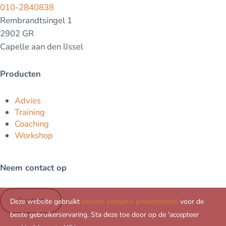
010-2840838
Rembrandtsingel 1
2902 GR
Capelle aan den IJssel
Producten
Advies
Training
Coaching
Workshop
Neem contact op
Contact
Deze website gebruikt
cookies (volgens privacybeleid)
voor de
beste gebruikerservaring. Sta deze toe door op de 'accepteer