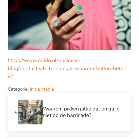
https://www.odido.nl/business-
blog/productiviteit/belangst-waarom-bellen-beter-
is/
Categorie:
In de media
Vorig bericht:
Waarom pikken jullie dat en ga je
niet op de barricade?