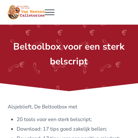
Door naar de hoofd inhoud
Skip to header right navigation
Skip to site footer
Menu
Van Meenen Callstories
Beltoolbox voor een sterk
belscript
Alsjeblieft, De Beltoolbox met
20 tools voor een sterk belscript;
Download: 17 tips goed zakelijk bellen;