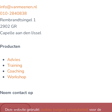
info@vanmeenen.nl
010-2840838
Rembrandtsingel 1
2902 GR
Capelle aan den IJssel
Producten
Advies
Training
Coaching
Workshop
Neem contact op
Contact
Deze website gebruikt
cookies (volgens privacybeleid)
voor de